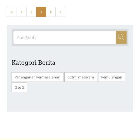
«
1
2
3
4
»
Kategori Berita
Penanganan Permasalahan
bp2mi mataram
Pemulangan
G to G