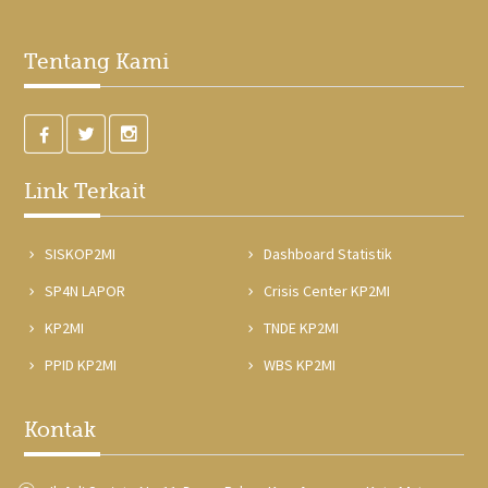
Tentang Kami
Link Terkait
SISKOP2MI
Dashboard Statistik
SP4N LAPOR
Crisis Center KP2MI
KP2MI
TNDE KP2MI
PPID KP2MI
WBS KP2MI
Kontak