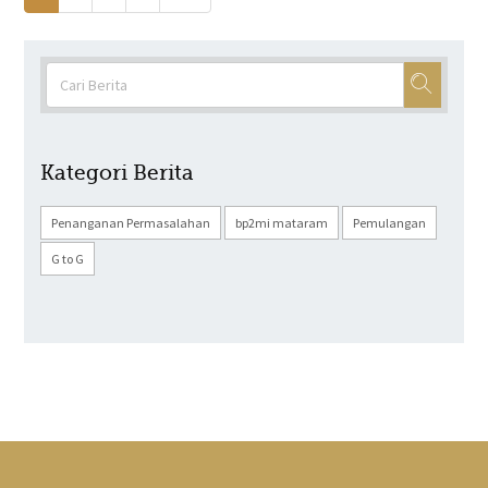
Kategori Berita
Penanganan Permasalahan
bp2mi mataram
Pemulangan
G to G