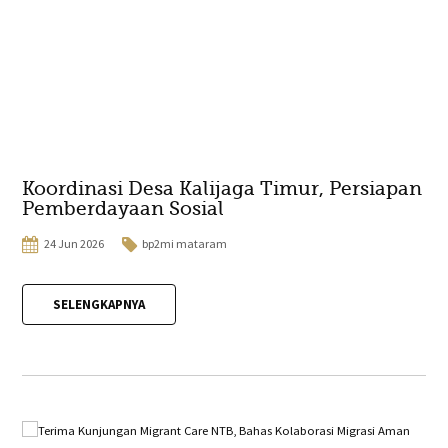
Koordinasi Desa Kalijaga Timur, Persiapan
Pemberdayaan Sosial
24 Jun 2026
bp2mi mataram
SELENGKAPNYA