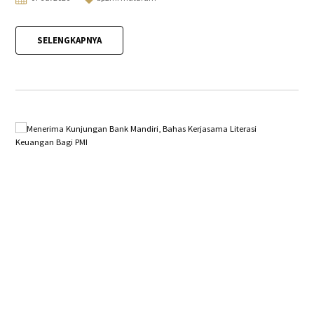
SELENGKAPNYA