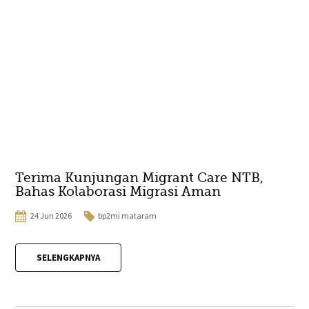
Terima Kunjungan Migrant Care NTB,
Bahas Kolaborasi Migrasi Aman
24 Jun 2026
bp2mi mataram
SELENGKAPNYA