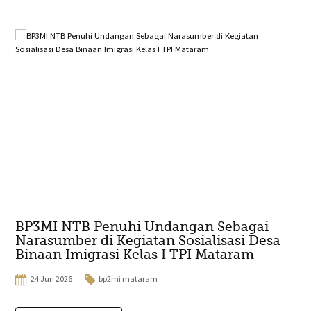
BP3MI NTB Penuhi Undangan Sebagai
Narasumber di Kegiatan Sosialisasi Desa
Binaan Imigrasi Kelas I TPI Mataram
24 Jun 2026
bp2mi mataram