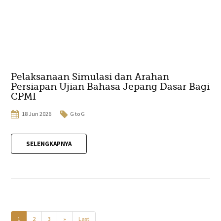
Pelaksanaan Simulasi dan Arahan
Persiapan Ujian Bahasa Jepang Dasar Bagi
CPMI
18 Jun 2026
G to G
SELENGKAPNYA
1
2
3
»
Last