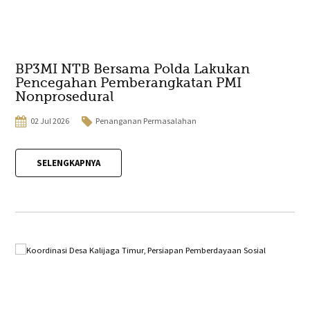
BP3MI NTB Bersama Polda Lakukan
Pencegahan Pemberangkatan PMI
Nonprosedural
02 Jul 2026
Penanganan Permasalahan
SELENGKAPNYA