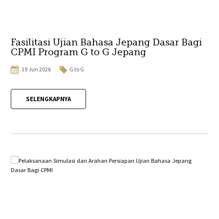
Fasilitasi Ujian Bahasa Jepang Dasar Bagi
CPMI Program G to G Jepang
19 Jun 2026
G to G
SELENGKAPNYA