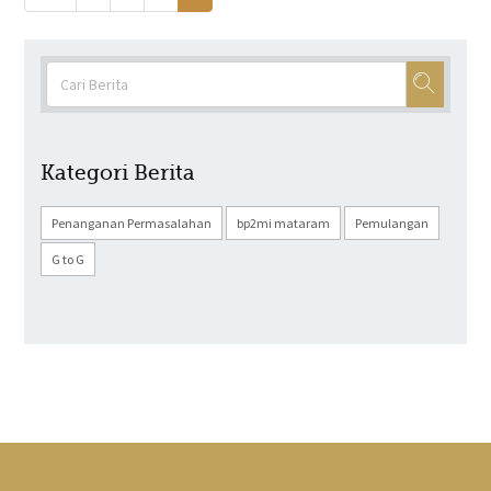
Kategori Berita
Penanganan Permasalahan
bp2mi mataram
Pemulangan
G to G