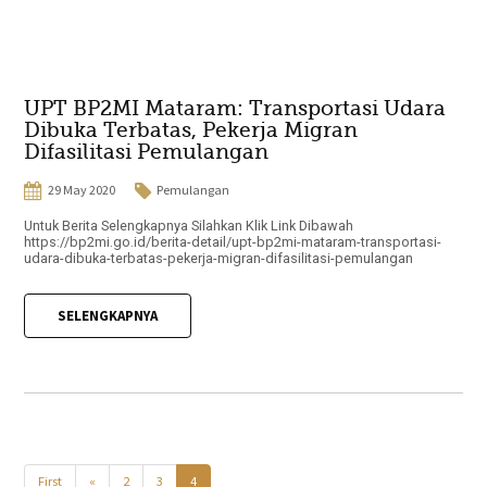
UPT BP2MI Mataram: Transportasi Udara
Dibuka Terbatas, Pekerja Migran
Difasilitasi Pemulangan
29 May 2020
Pemulangan
Untuk Berita Selengkapnya Silahkan Klik Link Dibawah
https://bp2mi.go.id/berita-detail/upt-bp2mi-mataram-transportasi-
udara-dibuka-terbatas-pekerja-migran-difasilitasi-pemulangan
SELENGKAPNYA
First
«
2
3
4