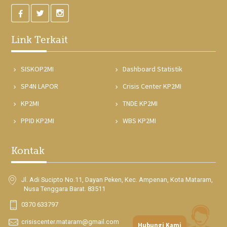
Link Terkait
SISKOP2MI
Dashboard Statistik
SP4N LAPOR
Crisis Center KP2MI
KP2MI
TNDE KP2MI
PPID KP2MI
WBS KP2MI
Kontak
Jl. Adi Sucipto No.11, Dayan Peken, Kec. Ampenan, Kota Mataram,
Nusa Tenggara Barat. 83511
0370 633797
crisiscenter.mataram@gmail.com
Hubungi Kami