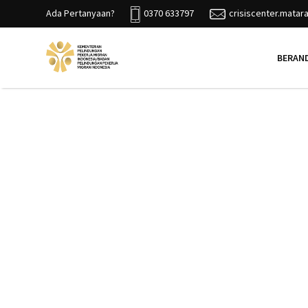
Ada Pertanyaan?
0370 633797
crisiscenter.mata
BERAN