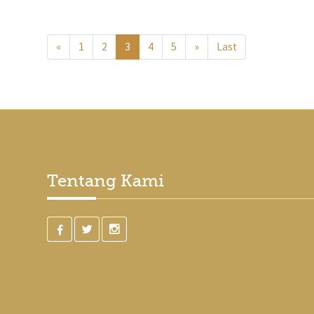
«
1
2
3
4
5
»
Last
Tentang Kami