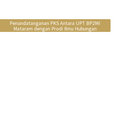
Penandatanganan PKS Antara UPT BP2MI
Mataram dengan Prodi Ilmu Hubungan
Internasional Unram