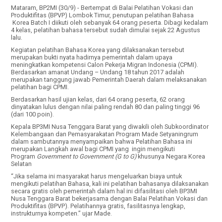
Mataram, BP2MI (30/9) - Bertempat di Balai Pelatihan Vokasi dan
Produktifitas (BPVP) Lombok Timur, penutupan pelatihan Bahasa
Korea Batch I diikuti oleh sebanyak 64 orang peserta. Dibagi kedalam
4 kelas, pelatihan bahasa tersebut sudah dimulai sejak 22 Agustus
lalu.
Kegiatan pelatihan Bahasa Korea yang dilaksanakan tersebut
merupakan bukti nyata hadirnya pemerintah dalam upaya
meningkatkan kompetensi Calon Pekerja Migran Indonesia (CPMI).
Berdasarkan amanat Undang – Undang 18 tahun 2017 adalah
merupakan tanggung jawab Pemerintah Daerah dalam melaksanakan
pelatihan bagi CPMI.
Berdasarkan hasil ujian kelas, dari 64 orang peserta, 62 orang
dinyatakan lulus dengan nilai paling rendah 80 dan paling tinggi 96
(dari 100 poin).
Kepala BP3MI Nusa Tenggara Barat yang diwakili oleh Subkoordinator
Kelembangaan dan Pemasyarakatan Program Made Setyaningrum
dalam sambutannya menyampaikan bahwa Pelatihan Bahasa ini
merupakan Langkah awal bagi CPMI yang ingin mengikuti
Program
Government to Government (G to G)
khusunya Negara Korea
Selatan
“Jika selama ini masyarakat harus mengeluarkan biaya untuk
mengikuti pelatihan Bahasa, kali ini pelatihan bahasanya dilaksanakan
secara gratis oleh pemerintah dalam hal ini difasilitasi oleh BP3MI
Nusa Tenggara Barat bekerjasama dengan Balai Pelatihan Vokasi dan
Produktifitas (BPVP). Pelatihannya gratis, fasilitasnya lengkap,
instrukturnya kompeten.” ujar Made.