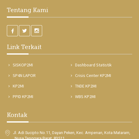
Tentang Kami
Link Terkait
SISKOP2MI
Dashboard Statistik
SP4N LAPOR
Crisis Center KP2MI
KP2MI
TNDE KP2MI
PPID KP2MI
WBS KP2MI
Kontak
Jl. Adi Sucipto No.11, Dayan Peken, Kec. Ampenan, Kota Mataram,
Nusa Tenggara Barat. 83511