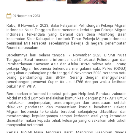
09 Nopember 2023
Rabu, 8 November 2023, Balai Pelayanan Pelindungan Pekerja Migran
Indonesia Nusa Tenggara Barat menerima kedatangan Pekerja Migran
Indonesia terkendala yang berasal dari desa Montong Baan
kecamatan Sikur Kabupaten Lombok Timur, Pekerja Migran Indonesia
berinisial MH tersebut sebelumnya bekerja di negara penempatan
Brunei darussalam
Sebelumnya hari selasa tanggal 7 November 2023 BP3MI Nusa
Tenggara Barat menerima informasi dari Direktorat Pelindungan dan
Pemberdayaan Kawasan Asia dan Afrika BP2MI bahwa ada 1 orang
pekerja Migran Indonesia terkendala mengalami sakit Psikis (ODGJ)
yang akan dipulangkan pada tanggal 8 November 2023 bersama satu
orang pendamping dari BP3MI Serang dengan menggunakan
penerbangan pesawat Super Air Jet IU768 dengan waktu ketibaan
pukul 19.41 WITA.
Berdasarkan informasi tersebut petugas Helpdesk Bandara zainudin
Abdul madjid Lombok melakukan komunikasi dengan pihak AP1 untuk
melakukan penjemputan, pendampingan dan pendataan. setelah
dilakukan pendataan dan memastikan kondisi kesehatan Pekerja
Migran Indonesia terkendala tersebut selanjutnya difasilitasi dan
mendampingi kepulangannya sampai kedaerah asal yang kemudian
diserahterimakan kepada pihak keluarga yang disaksikan oleh tokoh
masyarakat setempat.
Kepala BP3MI Nusa Tenggara Barat, Mangiring Hasoloan Sinaga